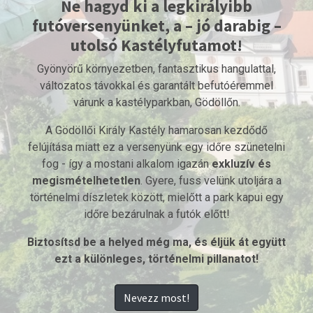
Ne hagyd ki a legkirályibb
futóversenyünket, a – jó darabig –
utolsó Kastélyfutamot!
Gyönyörű környezetben, fantasztikus hangulattal,
változatos távokkal és garantált befutóéremmel
várunk a kastélyparkban, Gödöllőn.
A Gödöllői Király Kastély hamarosan kezdődő
felújítása miatt ez a versenyünk egy időre szünetelni
fog - így a mostani alkalom igazán
exkluzív és
megismételhetetlen
. Gyere, fuss velünk utoljára a
történelmi díszletek között, mielőtt a park kapui egy
időre bezárulnak a futók előtt!
Biztosítsd be a helyed még ma, és éljük át együtt
ezt a különleges, történelmi pillanatot!
Nevezz most!