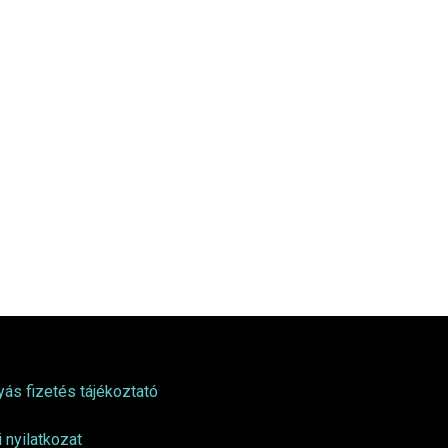
si tájékoztató
ás fizetés tájékoztató
 nyilatkozat