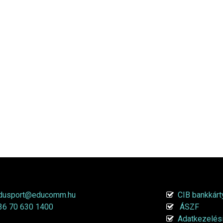
olatfelvétel
Online fizeté
dusport@educomm.hu
CIB bankkárty
36 70 630 1400
ÁSZF
Adatkezelési