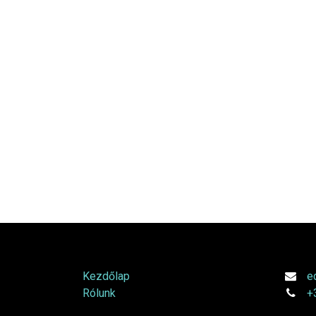
Hasznos tartalmak
Kapcs
Kezdőlap
e
Rólunk
+