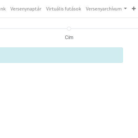
ink
Versenynaptár
Virtuális futások
Versenyarchívum
Cím