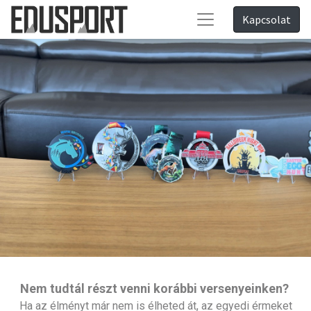
Kapcsolat
Nem tudtál részt venni korábbi versenyeinken?
Ha az élményt már nem is élheted át, az egyedi érmeket