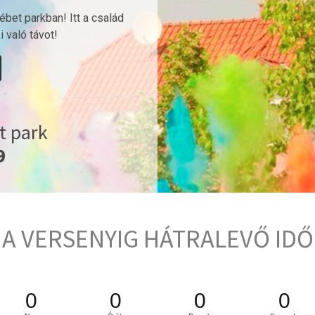
bet parkban! Itt a család
i való távot!
t park
9
A VERSENYIG HÁTRALEVŐ IDŐ