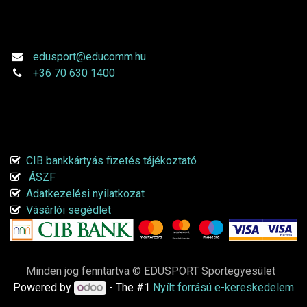
Kapcsolatfelvétel
edusport@educomm.hu
+36 70 630 1400
Online fizetési tájékoztató
CIB bankkártyás fizetés tájékoztató
ÁSZF
Adatkezelési nyilatkozat
Vásárlói segédlet
Minden jog fenntartva © EDUSPORT Sportegyesület
Powered by
- The #1
Nyílt forrású e-kereskedelem