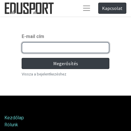
Kapcsolat
E-mail cím
Megerősítés
Vissza a bejelentkezéshez
Hasznos tartalmak
Kezdőlap
Rólunk