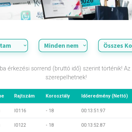
 érkezési sorrend (bruttó idő) szerint történik! Az
szerepelhetnek!
me
Rajtszám
Korosztály
Időeredmény (Nettó)
i
I0116
- 18
00:13:51.97
i
I0122
- 18
00:13:52.87