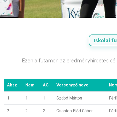
Ezen a futamon az eredményhirdetés célba
Absz
Nem
AG
Versenyző neve
Ne
1
1
1
Szabó Márton
Férf
2
2
2
Csontos Előd Gábor
Férf