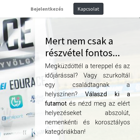
Bejelentkezés
Kapcsolat
Mert nem csak a
részvétel fontos...
Megküzdöttél a tereppel és az
időjárással? Vagy szurkoltál
egy családtagnak a
helyszínen?
Válaszd ki a
futamot
és nézd meg az elért
helyezéseket abszolút,
nemenkénti és korosztályos
kategóriákban!