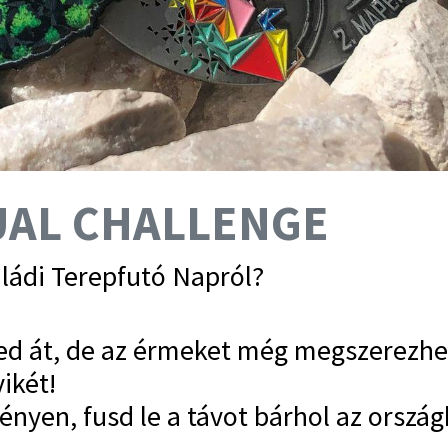
UAL CHALLENGE
ádi Terepfutó Napról?
ed át, de az érmeket még megszerezhet
ikét!
ményen, fusd le a távot bárhol az orsz