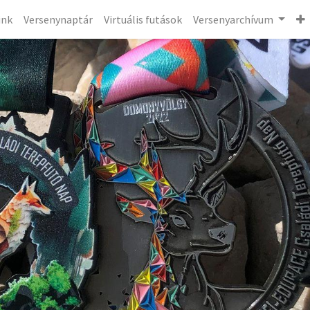
ink
Versenynaptár
Virtuális futások
Versenyarchívum