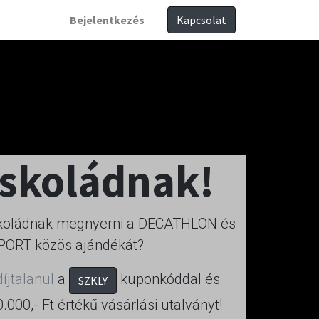
Bejelentkezés
Kapcsolat
iskoládnak!
iskoládnak megnyerni a DECATHLON és
PORT közös ajándékát?
íjtalanul
a
kuponkóddal és
SZKLY
000,- Ft értékű vásárlási utalványt!