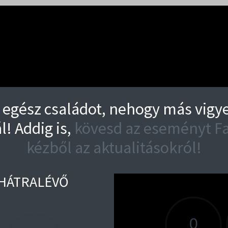
egész családot, nehogy más vigye 
l! Addig is,
kövesd az eseményt Fa
kézből az aktualitásokról!
) HÁTRALÉVŐ
A VE