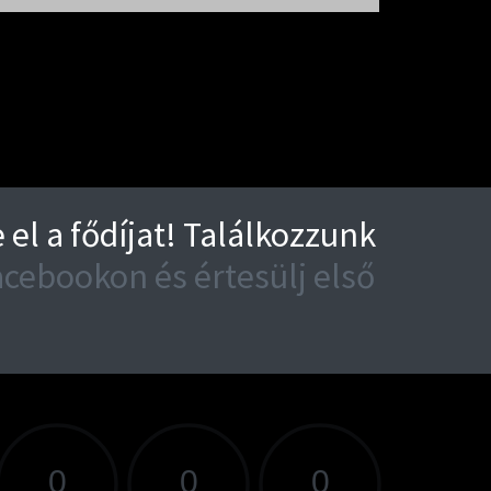
el a fődíjat! Találkozzunk
cebookon és értesülj első
RSENYIG HÁTRALÉVŐ IDŐ