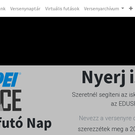
ink
Versenynaptár
Virtuális futások
Versenyarchívum
Nyerj 
Szeretnél segíteni az 
az EDUS
futó Nap
Nevezz a versenyre d
szerezzétek meg a 20.