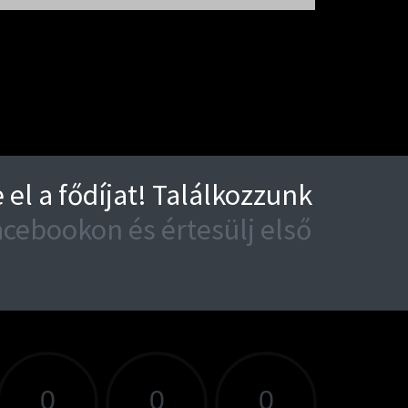
el a fődíjat! Találkozzunk
cebookon és értesülj első
RSENYIG HÁTRALÉVŐ IDŐ