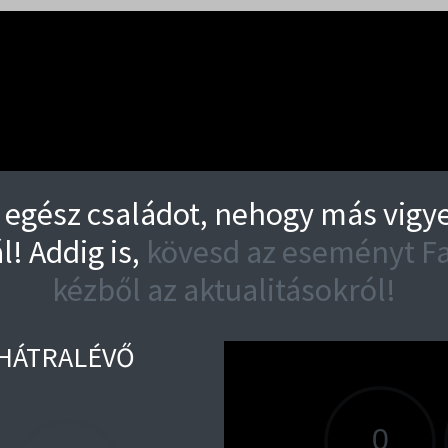
egész családot, nehogy más vigye 
l! Addig is,
kövesd az eseményt Fa
kézből az aktualitásokról!
) HÁTRALÉVŐ
A VE