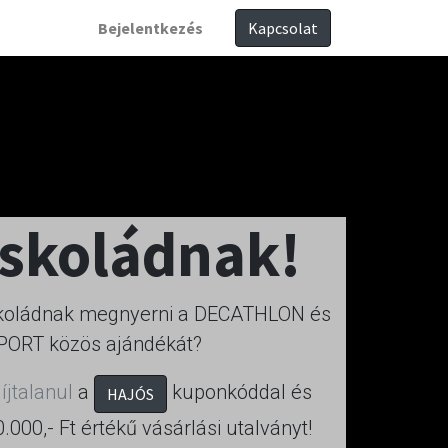
Bejelentkezés
Kapcsolat
iskoládnak!
iskoládnak megnyerni a DECATHLON és
PORT közös ajándékát?
íjtalanul
a
kuponkóddal és
HAJÓS
000,- Ft értékű vásárlási utalványt!