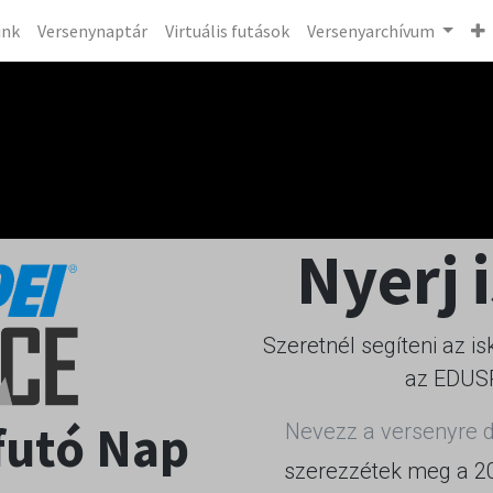
ink
Versenynaptár
Virtuális futások
Versenyarchívum
Nyerj 
Szeretnél segíteni az 
az EDUS
futó Nap
Nevezz a versenyre d
szerezzétek meg a 20.