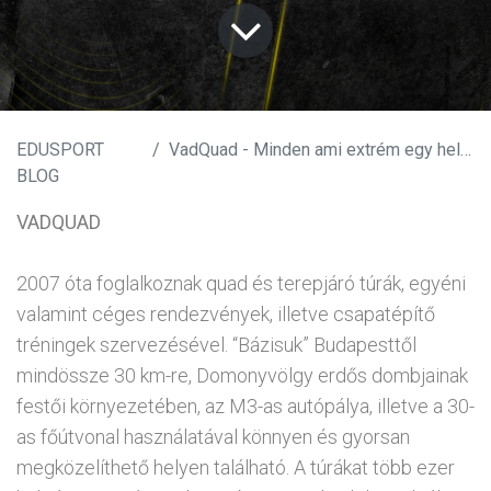
EDUSPORT
VadQuad - Minden ami extrém egy helyen!
BLOG
VADQUAD
2007 óta foglalkoznak quad és terepjáró túrák, egyéni
valamint céges rendezvények, illetve csapatépítő
tréningek szervezésével. “Bázisuk” Budapesttől
mindössze 30 km-re, Domonyvölgy erdős dombjainak
festői környezetében, az M3-as autópálya, illetve a 30-
as főútvonal használatával könnyen és gyorsan
megközelíthető helyen található. A túrákat több ezer