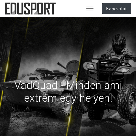
Kapcsolat
VadQuad - Minden ami
extrém egy helyen!